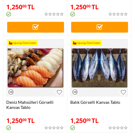
1,250
TL
1,250
TL
00
00
Siparişe Özel Üretim
Siparişe Özel Üretim
Deniz Mahsülleri Görselli
Balık Görselli Kanvas Tablo
Kanvas Tablo
1,250
TL
1,250
TL
00
00