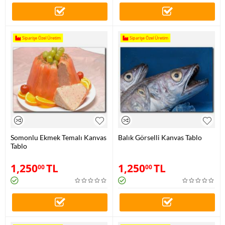
Siparişe Özel Üretim
Siparişe Özel Üretim
Somonlu Ekmek Temalı Kanvas
Balık Görselli Kanvas Tablo
Tablo
1,250
TL
1,250
TL
00
00