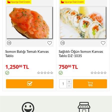
Siparişe Özel Üretim
Siparişe Özel Üretim
Somon Balığı Temalı Kanvas
Sağlıklı Öğün Somon Kanvas
Tablo
Tablo DZ-1035
1,250
TL
750
TL
00
00
+
−