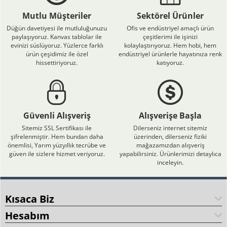
Mutlu Müşteriler
Sektörel Ürünler
Düğün davetiyesi ile mutluluğunuzu
Ofis ve endüstriyel amaçlı ürün
paylaşıyoruz. Kanvas tablolar ile
çeşitlerimi ile işinizi
evinizi süslüyoruz. Yüzlerce farklı
kolaylaştırıyoruz. Hem hobi, hem
ürün çeşidimiz ile özel
endüstriyel ürünlerle hayatınıza renk
hissettiriyoruz.
katıyoruz.
Güvenli Alışveriş
Alışverişe Başla
Sitemiz SSL Sertifikası ile
Dilerseniz internet sitemiz
şifrelenmiştir. Hem bundan daha
üzerinden, dilerseniz fiziki
önemlisi, Yarım yüzyıllık tecrübe ve
mağazamızdan alışveriş
güven ile sizlere hizmet veriyoruz.
yapabilirsiniz. Ürünlerimizi detaylıca
inceleyin.
Kısaca Biz
Hesabım