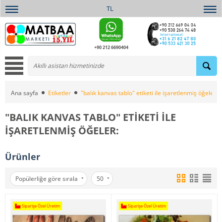
TL
+90 212 6690404
Ana sayfa
Etiketler
"balık kanvas tablo" etiketi ile işaretlenmiş öğeler:
"BALIK KANVAS TABLO" ETIKETI ILE
IŞARETLENMIŞ ÖĞELER:
Ürünler
Popülerliğe göre sırala
50
Siparişe Özel Üretim
Siparişe Özel Üretim