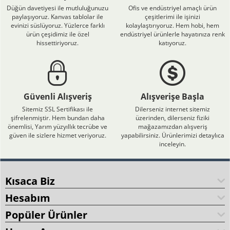
Düğün davetiyesi ile mutluluğunuzu
Ofis ve endüstriyel amaçlı ürün
paylaşıyoruz. Kanvas tablolar ile
çeşitlerimi ile işinizi
evinizi süslüyoruz. Yüzlerce farklı
kolaylaştırıyoruz. Hem hobi, hem
ürün çeşidimiz ile özel
endüstriyel ürünlerle hayatınıza renk
hissettiriyoruz.
katıyoruz.
Güvenli Alışveriş
Alışverişe Başla
Sitemiz SSL Sertifikası ile
Dilerseniz internet sitemiz
şifrelenmiştir. Hem bundan daha
üzerinden, dilerseniz fiziki
önemlisi, Yarım yüzyıllık tecrübe ve
mağazamızdan alışveriş
güven ile sizlere hizmet veriyoruz.
yapabilirsiniz. Ürünlerimizi detaylıca
inceleyin.
Kısaca Biz
Hesabım
Popüler Ürünler