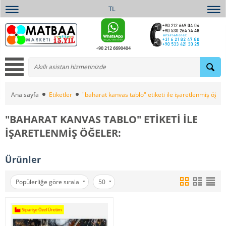
TL
+90 212 6690404
Ana sayfa
Etiketler
"baharat kanvas tablo" etiketi ile işaretlenmiş öğele
"BAHARAT KANVAS TABLO" ETIKETI ILE
IŞARETLENMIŞ ÖĞELER:
Ürünler
Popülerliğe göre sırala
50
Siparişe Özel Üretim