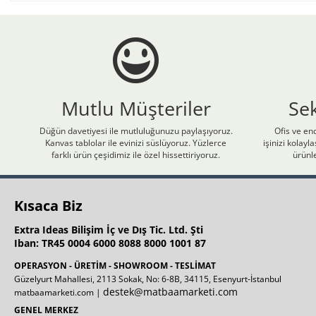
Mutlu Müşteriler
Se
Düğün davetiyesi ile mutluluğunuzu paylaşıyoruz.
Ofis ve end
Kanvas tablolar ile evinizi süslüyoruz. Yüzlerce
işinizi kolay
farklı ürün çeşidimiz ile özel hissettiriyoruz.
ürünle
Kısaca Biz
Extra Ideas Bilişim İç ve Dış Tic. Ltd. Şti
Iban: TR45 0004 6000 8088 8000 1001 87
OPERASYON - ÜRETİM - SHOWROOM - TESLİMAT
Güzelyurt Mahallesi, 2113 Sokak, No: 6-8B, 34115, Esenyurt-İstanbul
destek@matbaamarketi.com
matbaamarketi.com |
GENEL MERKEZ