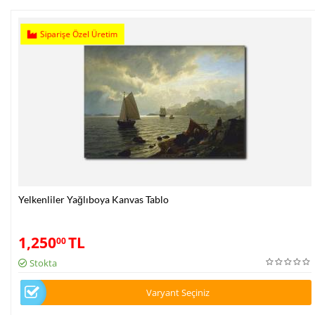
Siparişe Özel Üretim
Yelkenliler Yağlıboya Kanvas Tablo
1,250
TL
00
Stokta
Varyant Seçiniz