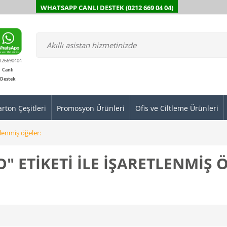
WHATSAPP CANLI DESTEK (0212 669 04 04)
126690404
Canlı
Destek
arton Çeşitleri
Promosyon Ürünleri
Ofis ve Ciltleme Ürünleri
tlenmiş öğeler:
" ETIKETI ILE IŞARETLENMIŞ 