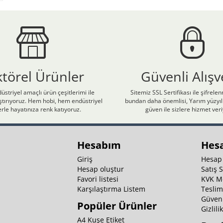
ktörel Ürünler
Güvenli Alışv
üstriyel amaçlı ürün çeşitlerimi ile
Sitemiz SSL Sertifikası ile şifrele
laştırıyoruz. Hem hobi, hem endüstriyel
bundan daha önemlisi, Yarım yüzyıll
rle hayatınıza renk katıyoruz.
güven ile sizlere hizmet ver
Hesabım
Hes
Giriş
Hesap
Hesap oluştur
Satış 
Favori listesi
KVK M
Karşılaştırma Listem
Teslim
Güvenl
Popüler Ürünler
Gizlili
A4 Kuşe Etiket