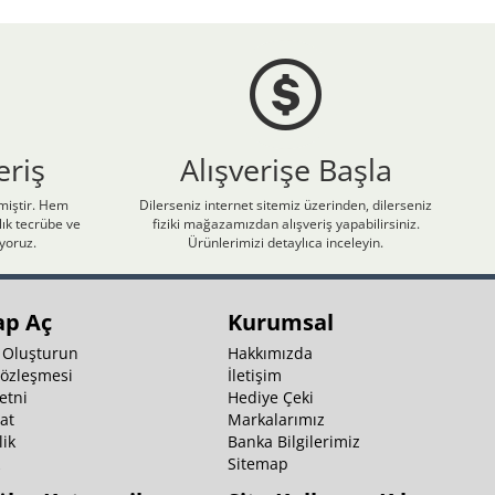
eriş
Alışverişe Başla
nmiştir. Hem
Dilerseniz internet sitemiz üzerinden, dilerseniz
ık tecrübe ve
fiziki mağazamızdan alışveriş yapabilirsiniz.
iyoruz.
Ürünlerimizi detaylıca inceleyin.
ap Aç
Kurumsal
 Oluşturun
Hakkımızda
Sözleşmesi
İletişim
etni
Hediye Çeki
at
Markalarımız
ik
Banka Bilgilerimiz
k
Sitemap