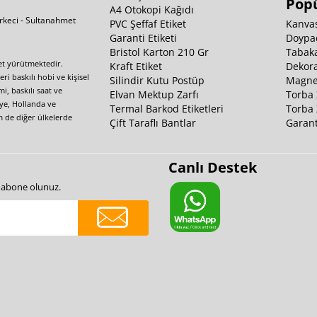
Popü
A4 Otokopi Kağıdı
irkeci - Sultanahmet
PVC Şeffaf Etiket
Kanvas
Garanti Etiketi
Doypa
Bristol Karton 210 Gr
Tabaka
yet yürütmektedir.
Kraft Etiket
Dekora
i baskılı hobi ve kişisel
Silindir Kutu Postüp
Magnet
i, baskılı saat ve
Elvan Mektup Zarfı
Torba 
iye, Hollanda ve
Termal Barkod Etiketleri
Torba 
m de diğer ülkelerde
Çift Taraflı Bantlar
Garant
Canlı Destek
e abone olunuz.