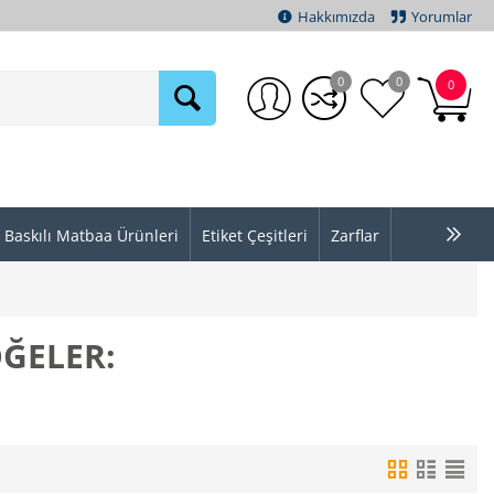
Hakkımızda
Yorumlar
0
0
0
Baskılı Matbaa Ürünleri
Etiket Çeşitleri
Zarflar
ÖĞELER: