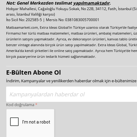
Not: Genel Merkezden teslimat
yapılmamaktadır
.
Hobyar Mahallesi, Cağaloğlu Yokuşu Sokak, No 22B, 34112, Fatih, İstanbul
(S
arası, İstanbul Valiliği karşısı)
İto Sicil No: 202585-5 | Mersis No: 0381083005700001
Matbaamarketi.com, Extra Ideas Global'in Türkiye uzantısı olarak Türkiye'de faali
Firmamız her türlü matbaa malzemeleri, matbaa ürünleri, ambalaj malzemeleri, üzer
ürünlerin satışını yapmaktadır. Ayrıca, ev dekorasyon ürünleri, kanvas tablo üretim
benzer vintage alanında birçok ürün satışı yapılmaktadır. Extra Ideas Global, Türk
Amerika'da kendi şirketleri ile online satış yapmaktadır. Ayrıca hem Türkiye'de he
birçok pazaryerine ürün tedarik hizmeti sağlanmaktadır.
E-Bülten Abone Ol
İndirim, Kampanyalar ve yenilikerden haberdar olmak için e-bültenimiz
Kod doğrulama