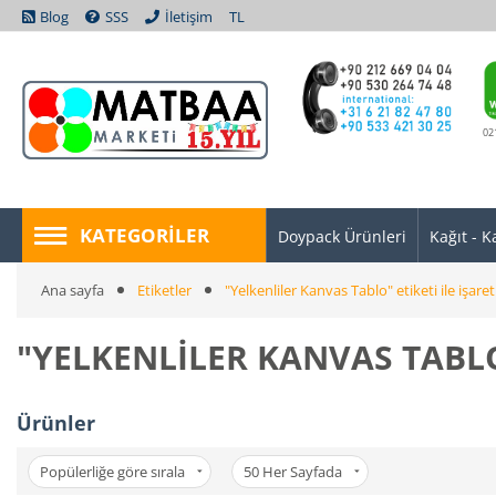
Blog
SSS
İletişim
TL
02
KATEGORILER
Doypack Ürünleri
Kağıt - K
Ana sayfa
Etiketler
"Yelkenliler Kanvas Tablo" etiketi ile işare
"YELKENLILER KANVAS TABLO
Ürünler
Popülerliğe göre sırala
50
Her Sayfada