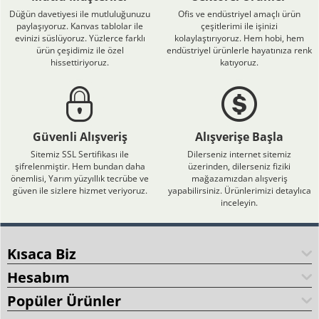
Düğün davetiyesi ile mutluluğunuzu
Ofis ve endüstriyel amaçlı ürün
paylaşıyoruz. Kanvas tablolar ile
çeşitlerimi ile işinizi
evinizi süslüyoruz. Yüzlerce farklı
kolaylaştırıyoruz. Hem hobi, hem
ürün çeşidimiz ile özel
endüstriyel ürünlerle hayatınıza renk
hissettiriyoruz.
katıyoruz.
Güvenli Alışveriş
Alışverişe Başla
Sitemiz SSL Sertifikası ile
Dilerseniz internet sitemiz
şifrelenmiştir. Hem bundan daha
üzerinden, dilerseniz fiziki
önemlisi, Yarım yüzyıllık tecrübe ve
mağazamızdan alışveriş
güven ile sizlere hizmet veriyoruz.
yapabilirsiniz. Ürünlerimizi detaylıca
inceleyin.
Kısaca Biz
Hesabım
Popüler Ürünler