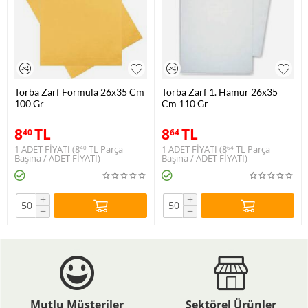
Torba Zarf Formula 26x35 Cm
Torba Zarf 1. Hamur 26x35
100 Gr
Cm 110 Gr
8
TL
8
TL
40
64
1 ADET FİYATI (
8
TL
Parça
1 ADET FİYATI (
8
TL
Parça
40
64
Başına / ADET FİYATI)
Başına / ADET FİYATI)
+
+
−
−
Mutlu Müşteriler
Sektörel Ürünler