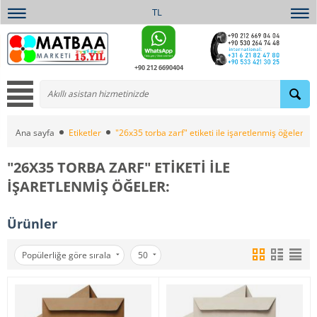
TL
+90 212 6690404
Ana sayfa
Etiketler
"26x35 torba zarf" etiketi ile işaretlenmiş öğeler:
"26X35 TORBA ZARF" ETIKETI ILE
IŞARETLENMIŞ ÖĞELER:
Ürünler
Popülerliğe göre sırala
50