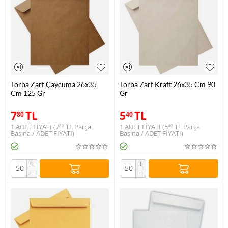
Torba Zarf Çaycuma 26x35
Torba Zarf Kraft 26x35 Cm 90
Cm 125 Gr
Gr
7
TL
5
TL
80
40
1 ADET FİYATI (
7
TL
Parça
1 ADET FİYATI (
5
TL
Parça
80
40
Başına / ADET FİYATI)
Başına / ADET FİYATI)
+
+
−
−