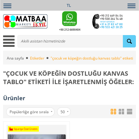
TL
+90 212 6690404
Ana sayfa
Etiketler
"çocuk ve köpeğin dostluğu kanvas tablo" etiketi ile
"ÇOCUK VE KÖPEĞIN DOSTLUĞU KANVAS
TABLO" ETIKETI ILE IŞARETLENMIŞ ÖĞELER:
Ürünler
Popülerliğe göre sırala
50
Siparişe Özel Üretim