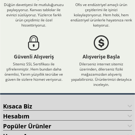
Düğün davetiyesi ile mutluluğunuzu
Ofis ve endüstriyel amaçlı ürün
paylaşıyoruz. Kanvas tablolar ile
çeşitlerimi ile işinizi
evinizi süslüyoruz. Yüzlerce farklı
kolaylaştırıyoruz. Hem hobi, hem
ürün çeşidimiz ile özel
endüstriyel ürünlerle hayatınıza renk
hissettiriyoruz.
katıyoruz.
Güvenli Alışveriş
Alışverişe Başla
Sitemiz SSL Sertifikası ile
Dilerseniz internet sitemiz
şifrelenmiştir. Hem bundan daha
üzerinden, dilerseniz fiziki
önemlisi, Yarım yüzyıllık tecrübe ve
mağazamızdan alışveriş
güven ile sizlere hizmet veriyoruz.
yapabilirsiniz. Ürünlerimizi detaylıca
inceleyin.
Kısaca Biz
Hesabım
Popüler Ürünler