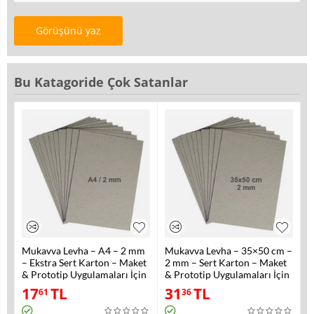
Görüşünü yaz
Bu Katagoride Çok Satanlar
Mukavva Levha – A4 – 2 mm
Mukavva Levha – 35×50 cm –
– Ekstra Sert Karton – Maket
2 mm – Sert Karton – Maket
& Prototip Uygulamaları İçin
& Prototip Uygulamaları İçin
17
TL
31
TL
61
36