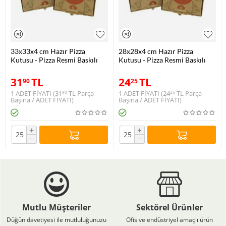
33x33x4 cm Hazır Pizza
28x28x4 cm Hazır Pizza
Kutusu - Pizza Resmi Baskılı
Kutusu - Pizza Resmi Baskılı
31
TL
24
TL
90
25
1 ADET FİYATI (
31
TL
Parça
1 ADET FİYATI (
24
TL
Parça
90
25
Başına / ADET FİYATI)
Başına / ADET FİYATI)
+
+
−
−
Mutlu Müşteriler
Sektörel Ürünler
Düğün davetiyesi ile mutluluğunuzu
Ofis ve endüstriyel amaçlı ürün