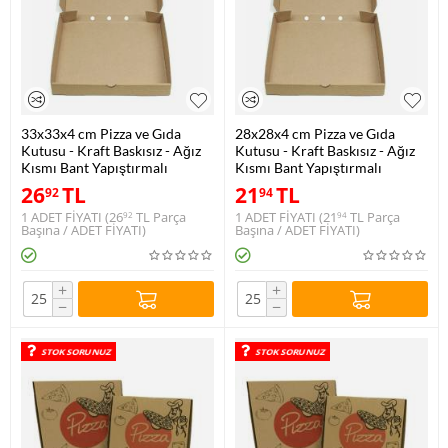
33x33x4 cm Pizza ve Gıda
28x28x4 cm Pizza ve Gıda
Kutusu - Kraft Baskısız - Ağız
Kutusu - Kraft Baskısız - Ağız
Kısmı Bant Yapıştırmalı
Kısmı Bant Yapıştırmalı
26
TL
21
TL
92
94
1 ADET FİYATI (
26
TL
Parça
1 ADET FİYATI (
21
TL
Parça
92
94
Başına / ADET FİYATI)
Başına / ADET FİYATI)
+
+
−
−
STOK SORUNUZ
STOK SORUNUZ