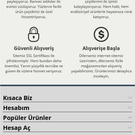
paylaşıyoruz. Kanvas tablolar ile
çeşitlerimi ile işinizi
evinizi süslüyoruz. Yüzlerce farklı
kolaylaştırıyoruz. Hem hobi, hem
ürün çeşidimiz ile özel
endüstriyel ürünlerle hayatınıza renk
hissettiriyoruz.
katıyoruz.
Güvenli Alışveriş
Alışverişe Başla
Sitemiz SSL Sertifikası ile
Dilerseniz internet sitemiz
şifrelenmiştir. Hem bundan daha
üzerinden, dilerseniz fiziki
önemlisi, Yarım yüzyıllık tecrübe ve
mağazamızdan alışveriş
güven ile sizlere hizmet veriyoruz.
yapabilirsiniz. Ürünlerimizi detaylıca
inceleyin.
Kısaca Biz
Hesabım
Popüler Ürünler
Hesap Aç