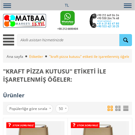
TL
+90 212 6690404
Ana sayfa
Etiketler
"kraft pizza kutusu" etiketi ile işaretlenmiş öğeler:
"KRAFT PIZZA KUTUSU" ETIKETI ILE
IŞARETLENMIŞ ÖĞELER:
Ürünler
Popülerliğe göre sırala
50
STOK SORUNUZ
STOK SORUNUZ