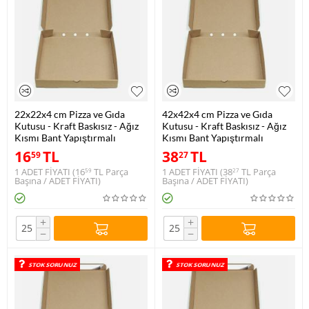
22x22x4 cm Pizza ve Gıda
42x42x4 cm Pizza ve Gıda
Kutusu - Kraft Baskısız - Ağız
Kutusu - Kraft Baskısız - Ağız
Kısmı Bant Yapıştırmalı
Kısmı Bant Yapıştırmalı
16
TL
38
TL
59
27
1 ADET FİYATI (
16
TL
Parça
1 ADET FİYATI (
38
TL
Parça
59
27
Başına / ADET FİYATI)
Başına / ADET FİYATI)
+
+
−
−
STOK SORUNUZ
STOK SORUNUZ