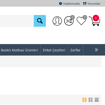
Hakkımızda
Yorumlar
0
0
0
Baskılı Matbaa Ürünleri
Etiket Çeşitleri
Zarflar
: