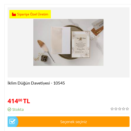
Siparişe Özel Üretim
İklim Düğün Davetiyesi - 10545
414
TL
00
Stokta
Seçenek seçiniz