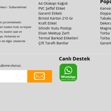
Popü
A4 Otokopi Kağıdı
irkeci - Sultanahmet
PVC Şeffaf Etiket
Kanvas
Garanti Etiketi
Doypa
Bristol Karton 210 Gr
Tabaka
yet yürütmektedir.
Kraft Etiket
Dekora
i baskılı hobi ve kişisel
Silindir Kutu Postüp
Magnet
i, baskılı saat ve
Elvan Mektup Zarfı
Torba 
iye, Hollanda ve
Termal Barkod Etiketleri
Torba 
m de diğer ülkelerde
Çift Taraflı Bantlar
Garant
Canlı Destek
e abone olunuz.