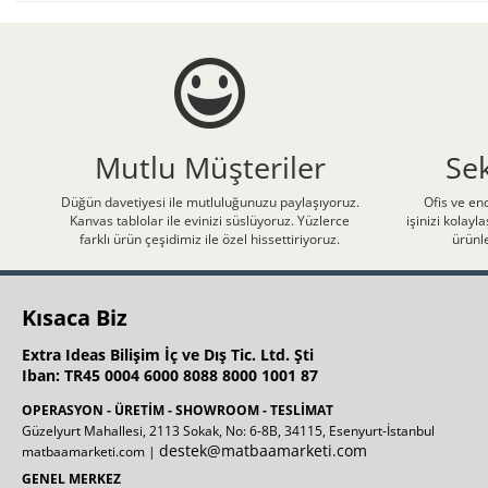
Mutlu Müşteriler
Se
Düğün davetiyesi ile mutluluğunuzu paylaşıyoruz.
Ofis ve end
Kanvas tablolar ile evinizi süslüyoruz. Yüzlerce
işinizi kolay
farklı ürün çeşidimiz ile özel hissettiriyoruz.
ürünle
Kısaca Biz
Extra Ideas Bilişim İç ve Dış Tic. Ltd. Şti
Iban: TR45 0004 6000 8088 8000 1001 87
OPERASYON - ÜRETİM - SHOWROOM - TESLİMAT
Güzelyurt Mahallesi, 2113 Sokak, No: 6-8B, 34115, Esenyurt-İstanbul
destek@matbaamarketi.com
matbaamarketi.com |
GENEL MERKEZ