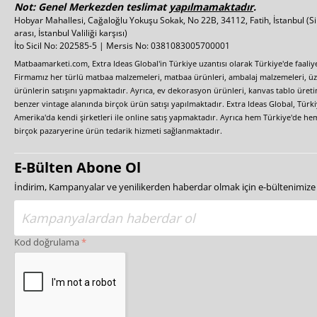
Not: Genel Merkezden teslimat
yapılmamaktadır
.
Hobyar Mahallesi, Cağaloğlu Yokuşu Sokak, No 22B, 34112, Fatih, İstanbul
(S
arası, İstanbul Valiliği karşısı)
İto Sicil No: 202585-5 | Mersis No: 0381083005700001
Matbaamarketi.com, Extra Ideas Global'in Türkiye uzantısı olarak Türkiye'de faali
Firmamız her türlü matbaa malzemeleri, matbaa ürünleri, ambalaj malzemeleri, üzer
ürünlerin satışını yapmaktadır. Ayrıca, ev dekorasyon ürünleri, kanvas tablo üretim
benzer vintage alanında birçok ürün satışı yapılmaktadır. Extra Ideas Global, Türk
Amerika'da kendi şirketleri ile online satış yapmaktadır. Ayrıca hem Türkiye'de he
birçok pazaryerine ürün tedarik hizmeti sağlanmaktadır.
E-Bülten Abone Ol
İndirim, Kampanyalar ve yenilikerden haberdar olmak için e-bültenimiz
Kod doğrulama