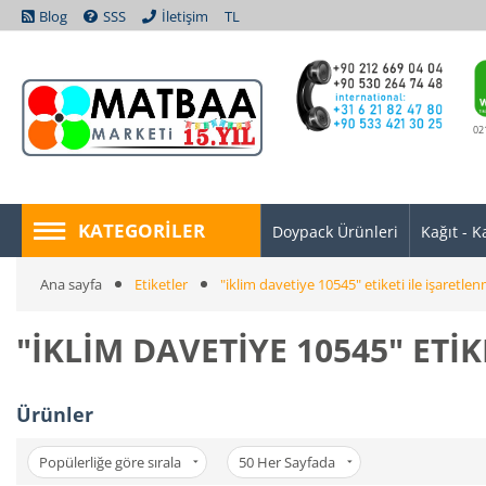
Blog
SSS
İletişim
TL
02
KATEGORILER
Doypack Ürünleri
Kağıt - K
Ana sayfa
Etiketler
"iklim davetiye 10545" etiketi ile işaretlen
"IKLIM DAVETIYE 10545" ETIK
Ürünler
Popülerliğe göre sırala
50
Her Sayfada