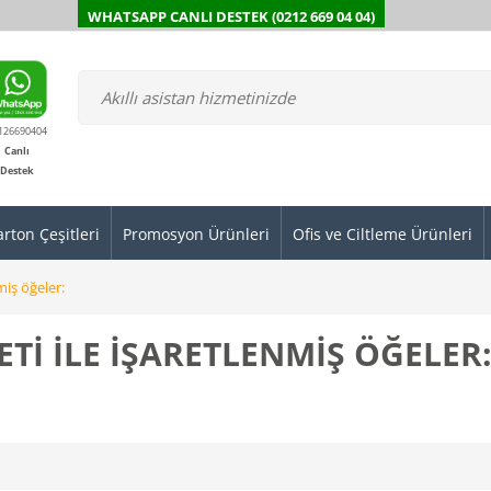
WHATSAPP CANLI DESTEK (0212 669 04 04)
126690404
Canlı
Destek
arton Çeşitleri
Promosyon Ürünleri
Ofis ve Ciltleme Ürünleri
miş öğeler:
ETI ILE IŞARETLENMIŞ ÖĞELER