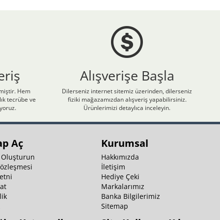
eriş
Alışverişe Başla
nmiştir. Hem
Dilerseniz internet sitemiz üzerinden, dilerseniz
ık tecrübe ve
fiziki mağazamızdan alışveriş yapabilirsiniz.
iyoruz.
Ürünlerimizi detaylıca inceleyin.
ap Aç
Kurumsal
 Oluşturun
Hakkımızda
Sözleşmesi
İletişim
etni
Hediye Çeki
at
Markalarımız
ik
Banka Bilgilerimiz
k
Sitemap