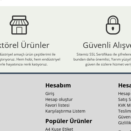
ktörel Ürünler
Güvenli Alışv
üstriyel amaçlı ürün çeşitlerimi ile
Sitemiz SSL Sertifikası ile şifrele
laştırıyoruz. Hem hobi, hem endüstriyel
bundan daha önemlisi, Yarım yüzyıll
rle hayatınıza renk katıyoruz.
güven ile sizlere hizmet ver
Hesabım
Hes
Giriş
Hesap
Hesap oluştur
Satış 
Favori listesi
KVK M
Karşılaştırma Listem
Teslim
Güvenl
Popüler Ürünler
Gizlili
A4 Kuşe Etiket