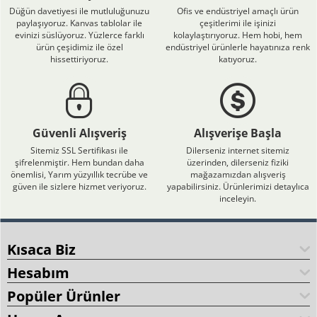
Düğün davetiyesi ile mutluluğunuzu
Ofis ve endüstriyel amaçlı ürün
paylaşıyoruz. Kanvas tablolar ile
çeşitlerimi ile işinizi
evinizi süslüyoruz. Yüzlerce farklı
kolaylaştırıyoruz. Hem hobi, hem
ürün çeşidimiz ile özel
endüstriyel ürünlerle hayatınıza renk
hissettiriyoruz.
katıyoruz.
Güvenli Alışveriş
Alışverişe Başla
Sitemiz SSL Sertifikası ile
Dilerseniz internet sitemiz
şifrelenmiştir. Hem bundan daha
üzerinden, dilerseniz fiziki
önemlisi, Yarım yüzyıllık tecrübe ve
mağazamızdan alışveriş
güven ile sizlere hizmet veriyoruz.
yapabilirsiniz. Ürünlerimizi detaylıca
inceleyin.
Kısaca Biz
Hesabım
Popüler Ürünler