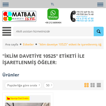
TL
+90 212 6690404
Ana sayfa
Etiketler
"iklim davetiye 10525" etiketi ile işaretlenmiş öğele
"IKLIM DAVETIYE 10525" ETIKETI ILE
IŞARETLENMIŞ ÖĞELER:
Ürünler
Popülerliğe göre sırala
50
Siparişe Özel Üretim