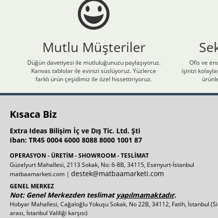
Mutlu Müşteriler
Se
Düğün davetiyesi ile mutluluğunuzu paylaşıyoruz.
Ofis ve end
Kanvas tablolar ile evinizi süslüyoruz. Yüzlerce
işinizi kolay
farklı ürün çeşidimiz ile özel hissettiriyoruz.
ürünle
Kısaca Biz
Extra Ideas Bilişim İç ve Dış Tic. Ltd. Şti
Iban: TR45 0004 6000 8088 8000 1001 87
OPERASYON - ÜRETİM - SHOWROOM - TESLİMAT
Güzelyurt Mahallesi, 2113 Sokak, No: 6-8B, 34115, Esenyurt-İstanbul
destek@matbaamarketi.com
matbaamarketi.com |
GENEL MERKEZ
Not: Genel Merkezden teslimat
yapılmamaktadır
.
Hobyar Mahallesi, Cağaloğlu Yokuşu Sokak, No 22B, 34112, Fatih, İstanbul
(S
arası, İstanbul Valiliği karşısı)