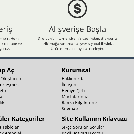
eriş
Alışverişe Başla
nmiştir. Hem
Dilerseniz internet sitemiz üzerinden, dilerseniz
ık tecrübe ve
fiziki mağazamızdan alışveriş yapabilirsiniz.
iyoruz.
Ürünlerimizi detaylıca inceleyin.
ap Aç
Kurumsal
 Oluşturun
Hakkımızda
Sözleşmesi
İletişim
etni
Hediye Çeki
at
Markalarımız
ik
Banka Bilgilerimiz
k
Sitemap
ler Kategoriler
Site Kullanım Kılavuzu
 Tablolar
Sıkça Sorulan Sorular
ck Ambalaj
Bayii Başvuru Formu