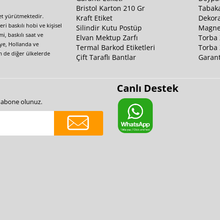
Bristol Karton 210 Gr
Tabaka
yet yürütmektedir.
Kraft Etiket
Dekora
i baskılı hobi ve kişisel
Silindir Kutu Postüp
Magnet
i, baskılı saat ve
Elvan Mektup Zarfı
Torba 
iye, Hollanda ve
Termal Barkod Etiketleri
Torba 
m de diğer ülkelerde
Çift Taraflı Bantlar
Garant
Canlı Destek
e abone olunuz.