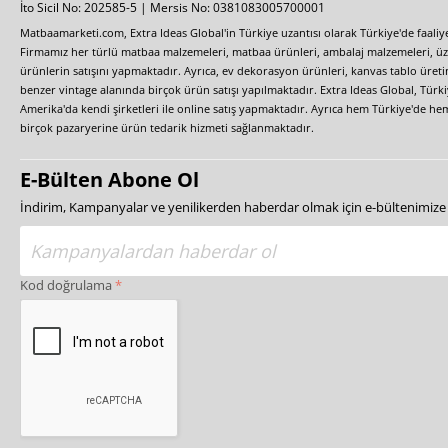
İto Sicil No: 202585-5 | Mersis No: 0381083005700001
Matbaamarketi.com, Extra Ideas Global'in Türkiye uzantısı olarak Türkiye'de faali
Firmamız her türlü matbaa malzemeleri, matbaa ürünleri, ambalaj malzemeleri, üzer
ürünlerin satışını yapmaktadır. Ayrıca, ev dekorasyon ürünleri, kanvas tablo üretim
benzer vintage alanında birçok ürün satışı yapılmaktadır. Extra Ideas Global, Türk
Amerika'da kendi şirketleri ile online satış yapmaktadır. Ayrıca hem Türkiye'de he
birçok pazaryerine ürün tedarik hizmeti sağlanmaktadır.
E-Bülten Abone Ol
İndirim, Kampanyalar ve yenilikerden haberdar olmak için e-bültenimiz
Kod doğrulama