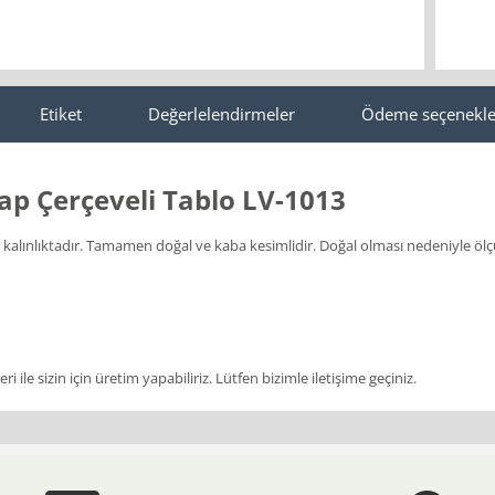
Etiket
Değerlelendirmeler
Ödeme seçenekle
p Çerçeveli Tablo LV-1013
da kalınlıktadır. Tamamen doğal ve kaba kesimlidir. Doğal olması nedeniyle ö
i ile sizin için üretim yapabiliriz. Lütfen bizimle iletişime geçiniz.