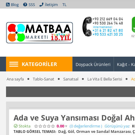
Blog
SSS
İletişim
TL
02
KATEGORILER
Doypack Ürünleri
Kağıt - K
Ana sayfa
Tablo-Sanat
Sanatsal
La Vita E Bella Serisi
Ad
Ada ve Suya Yansıması Doğal Ah
Stokta
0.00
(0
değerlendirme
)
Görüşünü yaz
K
Dağ, Göl, Orman ve Sandal Manzarası
,
TABLO GÖRSEL TEMASI:
Ç