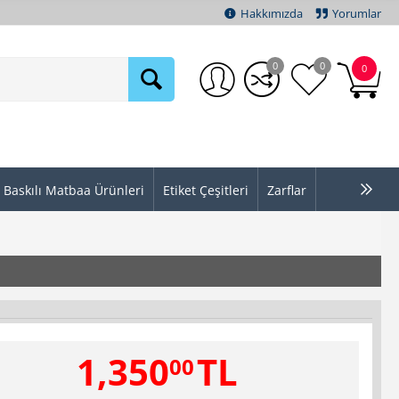
Hakkımızda
Yorumlar
0
0
0
Baskılı Matbaa Ürünleri
Etiket Çeşitleri
Zarflar
1,350
TL
00