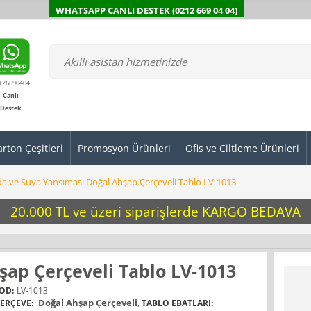
WHATSAPP CANLI DESTEK (0212 669 04 04)
126690404
Canlı
Destek
arton Çeşitleri
Promosyon Ürünleri
Ofis ve Ciltleme Ürünleri
a ve Suya Yansıması Doğal Ahşap Çerçeveli Tablo LV-1013
20.000 TL ve üzeri siparişlerde KARGO BEDAVA
şap Çerçeveli Tablo LV-1013
OD:
LV-1013
Doğal Ahşap Çerçeveli
,
ERÇEVE:
TABLO EBATLARI: