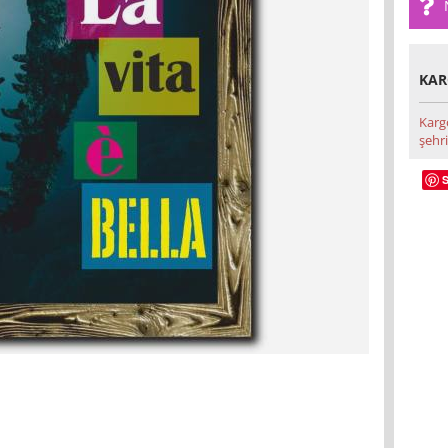
KAR
Karg
şehri