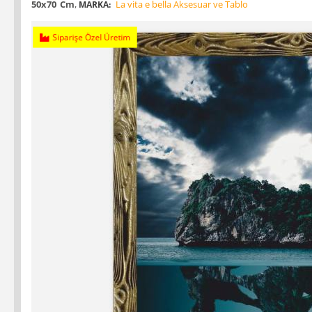
50x70
Cm
,
La vita e bella Aksesuar ve Tablo
MARKA:
Siparişe Özel Üretim