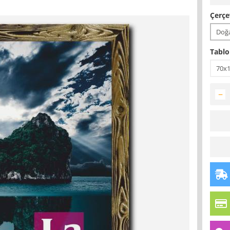
Çerçe
Doğa
Tablo
70x
−