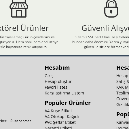
ktörel Ürünler
Güvenli Alışv
üstriyel amaçlı ürün çeşitlerimi ile
Sitemiz SSL Sertifikası ile şifrele
laştırıyoruz. Hem hobi, hem endüstriyel
bundan daha önemlisi, Yarım yüzyıll
rle hayatınıza renk katıyoruz.
güven ile sizlere hizmet ver
Hesabım
Hes
Giriş
Hesap
Hesap oluştur
Satış 
Favori listesi
KVK M
Karşılaştırma Listem
Teslim
Güvenl
Popüler Ürünler
Gizlili
A4 Kuşe Etiket
Popü
A4 Otokopi Kağıdı
irkeci - Sultanahmet
PVC Şeffaf Etiket
Kanvas
Garanti Etiketi
Doypa