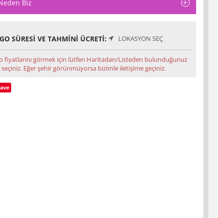
Neden Biz
GO SÜRESI VE TAHMINI ÜCRETI:
LOKASYON SEÇ
o fiyatlarını görmek için lütfen Haritadan/Listeden bulunduğunuz
 seçiniz. Eğer şehir görünmüyorsa bizimle iletişime geçiniz.
Save