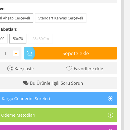
ve:
l Ahşap Çerçeveli
Standart Kanvas Çerçeveli
 Ebatları:
100
50x70
35x50
Cm
Sepete ekle
+
Karşılaştır
Favorilere ekle
Bu Ürünle İlgili Soru Sorun
Kargo Gönderim Süreleri
Ödeme Metodları